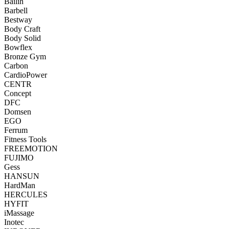
Bailih
Barbell
Bestway
Body Craft
Body Solid
Bowflex
Bronze Gym
Carbon
CardioPower
CENTR
Concept
DFC
Domsen
EGO
Ferrum
Fitness Tools
FREEMOTION
FUJIMO
Gess
HANSUN
HardMan
HERCULES
HYFIT
iMassage
Inotec