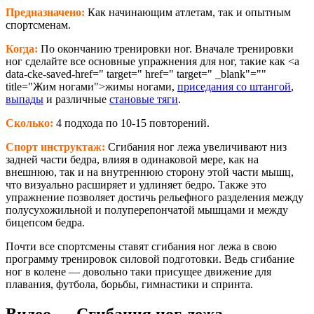
Предназначено:
Как начинающим атлетам, так и опытным
спортсменам.
Когда:
По окончанию тренировки ног. Вначале тренировки
ног сделайте все основные упражнения для ног, такие как <a
data-cke-saved-href=" target=" href=" target=" _blank"=""
title="Жим ногами">жимы ногами,
приседания со штангой
,
выпады
и различные
становые тяги
.
Сколько:
4 подхода по 10-15 повторений.
Спорт инструктаж:
Сгибания ног лежа увеличивают низ
задней части бедра, влияя в одинаковой мере, как на
внешнюю, так и на внутреннюю сторону этой части мышц,
что визуально расширяет и удлиняет бедро. Также это
упражнение позволяет достичь рельефного разделения между
полусухожильной и полуперепончатой мышцами и между
бицепсом бедра.
Почти все спортсмены ставят сгибания ног лежа в свою
программу тренировок силовой подготовки. Ведь сгибание
ног в колене — довольно таки присущее движение для
плавания, футбола, борьбы, гимнастики и спринта.
Видео — Сгибания ног лежа