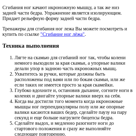
Сгибания ног качают икроножную мышцу, а так же низ
задней части бедра. Упражнение является изолирующим.
Придает рельефную форму задней части бедра.
Тренажеры для сгибания ног лежа Вы можете посмотреть и
купить по ссылке
"Сгибание ног лёжа"
.
Техника выполнения
Лягте на скамью для сгибаний ног так, чтобы колени
немного выходили за края скамьи, а упорные валики
делали упор в заднюю часть икроножных мышц.
Ухватитесь за ручки, которые должны быть
расположены под вами или по бокам скамьи, или же
если таких не имеется просто за края скамейки.
Глубоко вдохните и, остановив дыхание, согните ноги в
коленях и двигайте упорные валики вверх на себя.
Когда вы достигли того момента когда икроножные
мышцы ног перпендикулярны полу или же опорные
валики касаются ваших бедер, сделайте паузу на пару
секунд и еще больше нагрузите бицепсы бедра.
Сделайте выдох, и медленно разогните ноги до
стартового положения и сразу же выполняйте
следующее повторению.