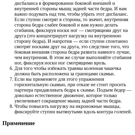
дисбаланса в формировании боковой внешней и
внутренней стороны мышц задней части бедра. И вам
важно подумать над тем, чтобы убрать этот дисбаланс.
Если ступни смотрят в стороны, то значит, внутренняя
сторона бедра слабее боковой и вам нужно делать
сгибания, фиксируя носки ног — смотрящими друг на
друга (это концентрирует нагрузку на внутреннюю
сторону бедра). И напротив — если ступни спонтанно
смотрят носками друг на друга, это следствие того, что
боковая внешняя сторона бедра развита намного лучше,
чем внутренняя. В этом же случае выполняйте сгибания
ног, фиксируя носки ног смотрящими врозь.
Для того чтобы избежать травмы коленная чашечка
должна быть расположена за границами скамьи.
Если вы применяете для этого упражнения
горизонтальную скамью, при отказе не стоит просить
партнера придавливать бедра к скамье. Подъем бедер —
довольно естественное движение, которое только
увеличивает сокращение мышц задней части бедра.
Чтобы повысить нагрузку на икроножные мышцы,
фиксируйте ступни вытянутыми вдоль контура голеней.
Применение