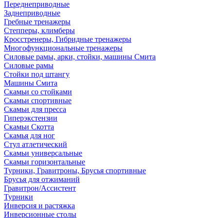
Переднеприводные
Заднеприводные
Гребные тренажеры
Степперы, климберы
Кросстренеры, Гибридные тренажеры
Многофункциональные тренажеры
Силовые рамы, арки, стойки, машины Смита
Силовые рамы
Стойки под штангу
Машины Смита
Скамьи со стойками
Скамьи спортивные
Скамьи для пресса
Гиперэкстензии
Скамьи Скотта
Скамья для ног
Стул атлетический
Скамьи универсальные
Скамьи горизонтальные
Турники, Гравитроны, Брусья спортивные
Брусья для отжиманий
Гравитрон/Ассистент
Турники
Инверсия и растяжка
Инверсионные столы