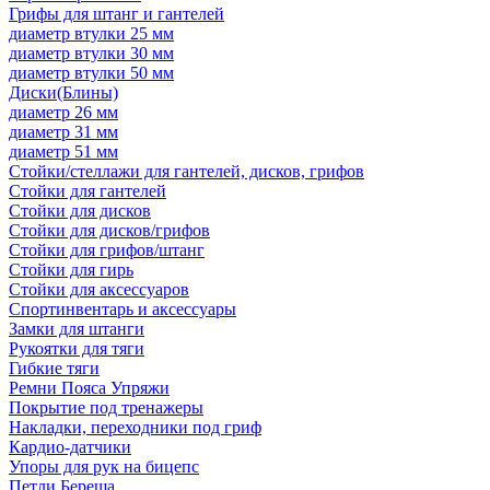
Грифы для штанг и гантелей
диаметр втулки 25 мм
диаметр втулки 30 мм
диаметр втулки 50 мм
Диски(Блины)
диаметр 26 мм
диаметр 31 мм
диаметр 51 мм
Стойки/стеллажи для гантелей, дисков, грифов
Стойки для гантелей
Стойки для дисков
Стойки для дисков/грифов
Стойки для грифов/штанг
Стойки для гирь
Стойки для аксессуаров
Спортинвентарь и аксессуары
Замки для штанги
Рукоятки для тяги
Гибкие тяги
Ремни Пояса Упряжи
Покрытие под тренажеры
Накладки, переходники под гриф
Кардио-датчики
Упоры для рук на бицепс
Петли Береша