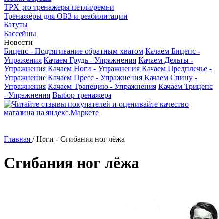
TРX pro тренажеры петли/ремни
Тренажёры для ОВЗ и реабилитации
Батуты
Бассейны
Новости
Бицепс - Подтягивание обратным хватом
Качаем Бицепс -
Упражения
Качаем Грудь - Упражнения
Качаем Дельты -
Упражнения
Качаем Ноги - Упражнения
Качаем Предплечье -
Упражнение
Качаем Пресс - Упражнения
Качаем Спину -
Упражнения
Качаем Трапецию - Упражнения
Качаем Трицепс
- Упражнения
Выбор тренажера
Главная
/
Ноги - Сгибания ног лёжа
Сгибания ног лёжа