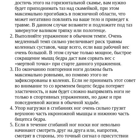
достичь этого на горизонтальной скамье, вам нужно
будет приподнимать таз над скамейкой, при этом
максимально прогибаясь в поясничной области, что
может негативно повлиять на ваше тело и приведет к
травме. В данном случае возьмите и подложите под таз
завернутое валиком тряпку или полотенце.
Выполняйте упражнение в обычном темпе. Очень
медленный темп сильно увеличивает риск травмы
коленных суставов, чаще всего, если ваш рабочий вес
очень большой. В этом случае только мощное, быстрое
сокращение мышц бедра даст вам сорвать вес с
«мертвой точки» при старте данного упражнения.
По окончанию повторения ноги должны быть
максимально ровными, но помимо этого не
зафиксированы в коленях. Если не принимать этот совет
во внимание то со временем бицепс бедра потеряет
эластичность, и вам будет сложно выпрямлять ноги не
только в спортивных упражнениях, но даже и при
повседневной жизни в обычной ходьбе.
Упор нагрузки в сгибаниях ног очень сильно грузит
верхнюю часть икроножной мышцы и нижнюю часть
бицепса бедра.
Если в течение сгибаний ног носки ног невольно
начинают смотреть друг на друга или, напротив,
смотрят в стороны, это точный сигнал о присутствии