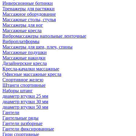
Инверсионные ботинки
Тренажеры для растяжки
Массажное оборудование
Массажные столы, стулья
Массажеры для ног
Массажные кресла
Вибромассажеры напольные ленточные
Виброплатформы
Массажеры для шеи, плеч, спины
Массажные подушки
Массажные накидки
Дизайнерские кресла
Кресла-качалки массажные
Офисные массажные кресла
Спортивное железо
Штанги спортивные
Наборы штанг
диаметр втулки 25 мм
диаметр втулки 30 мм
диаметр втулки 50 мм
Гантели
Гантельные ряды
Гантели разборные
Гантели фиксированные
Гири спортивные