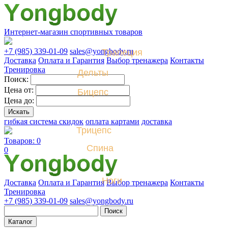
Интернет-магазин спортивных товаров
+7 (985) 339-01-09
sales@yongbody.ru
Трапеция
Доставка
Оплата и Гарантия
Выбор тренажера
Контакты
Тренировка
Дельты
Поиск:
Цена от:
Бицепс
Цена до:
гибкая система скидок
оплата картами
доставка
Трицепс
Товаров: 0
Спина
0
Ноги
Доставка
Оплата и Гарантия
Выбор тренажера
Контакты
Тренировка
+7 (985) 339-01-09
sales@yongbody.ru
Поиск
Каталог