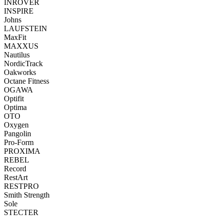
INROVER
INSPIRE
Johns
LAUFSTEIN
MaxFit
MAXXUS
Nautilus
NordicTrack
Oakworks
Octane Fitness
OGAWA
Optifit
Optima
OTO
Oxygen
Pangolin
Pro-Form
PROXIMA
REBEL
Record
RestArt
RESTPRO
Smith Strength
Sole
STECTER